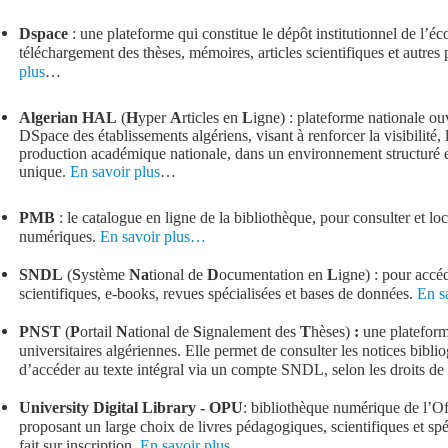
Dspace
: une plateforme
qui constitue le dépôt institutionnel de l’éc
téléchargement des thèses, mémoires, articles scientifiques et autre
plus
…
Algerian HAL
(
H
yper
A
rticles en
L
igne) : plateforme nationale ou
DSpace des établissements algériens, visant à renforcer la visibilité, l
production académique nationale, dans un environnement structuré et
unique.
En savoir plus
…
PMB
: le catalogue en ligne de la bibliothèque, pour consulter et lo
numériques.
En savoir plus…
SNDL
(
S
ystème
Na
tional de
D
ocumentation en
L
igne) : pour accé
scientifiques, e-books, revues spécialisées et bases de données.
En s
PNST
(
P
ortail
N
ational de
S
ignalement des
T
hèses)
:
une plateform
universitaires algériennes. Elle permet de consulter les notices bibl
d’accéder au texte intégral via un compte SNDL, selon les droits de
University Digital Library - OPU
: bibliothèque numérique de l’Of
proposant un large choix de livres pédagogiques, scientifiques et spé
fait sur inscription.
En savoir plus…